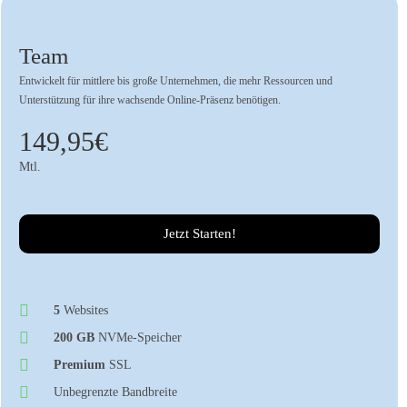
Team
Entwickelt für mittlere bis große Unternehmen, die mehr Ressourcen und
Unterstützung für ihre wachsende Online-Präsenz benötigen.
149,95€
Mtl.
Jetzt Starten!
5
Websites
200 GB
NVMe-Speicher
Premium
SSL
Unbegrenzte Bandbreite